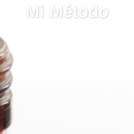
Mi Método
oque integral para sanar cuerpo, mente, emoción y ent